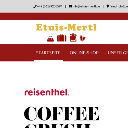
+49 (561) 9203594
|
info@etuis-mertl.de
|
Friedrich-Ebe
STARTSEITE
ONLINE-SHOP
UNSER G