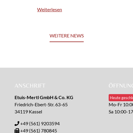
Weiterlesen
WEITERE NEWS
ANSCHRIFT
ÖFFNUNG
Etuis-Mertl GmbH & Co. KG
Heute geschl
Friedrich-Ebert-Str. 63-65
Mo-Fr 10:0
34119 Kassel
Sa 10:00-1
+49 (561) 9203594
+49 (561) 780845