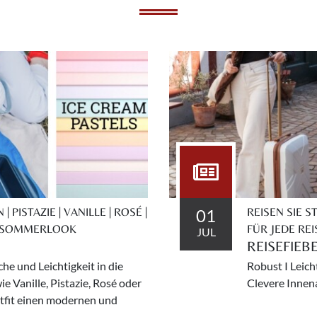
01
 PISTAZIE | VANILLE | ROSÉ |
REISEN SIE 
 | SOMMERLOOK
FÜR JEDE REI
JUL
REISEFIEB
he und Leichtigkeit in die
Robust I Leicht
 Vanille, Pistazie, Rosé oder
Clevere Innena
tfit einen modernen und