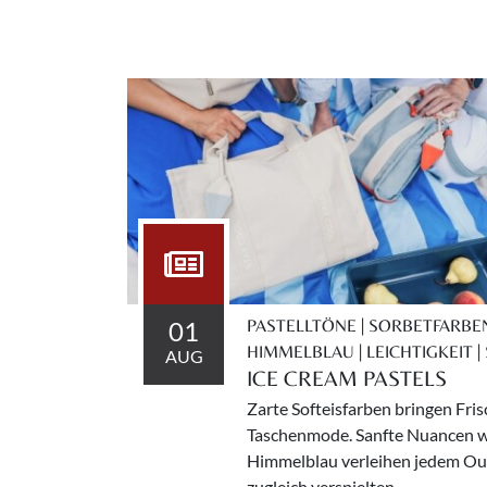
01
PASTELLTÖNE | SORBETFARBEN |
HIMMELBLAU | LEICHTIGKEIT
AUG
ICE CREAM PASTELS
Zarte Softeisfarben bringen Frisc
Taschenmode. Sanfte Nuancen wie
Himmelblau verleihen jedem Ou
zugleich verspielten ...