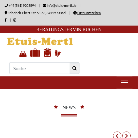
+49 (561) 9203594
|
info@etuis-mertl.de
|
Friedrich-Ebert-Str. 63-65, 34119 Kassel
|
Öffnungszeiten
|
BERATUNGSTERMIN BUCHEN
NEWS