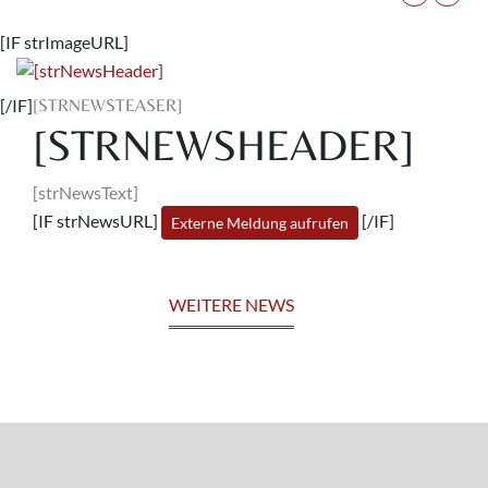
[IF strImageURL]
[/IF]
[STRNEWSTEASER]
[STRNEWSHEADER]
[strNewsText]
[IF strNewsURL]
[/IF]
Externe Meldung aufrufen
WEITERE NEWS