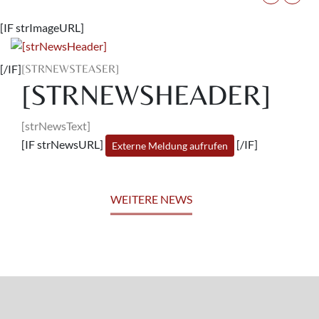
[IF strImageURL]
[/IF]
[STRNEWSTEASER]
[STRNEWSHEADER]
[strNewsText]
[IF strNewsURL]
[/IF]
Externe Meldung aufrufen
WEITERE NEWS