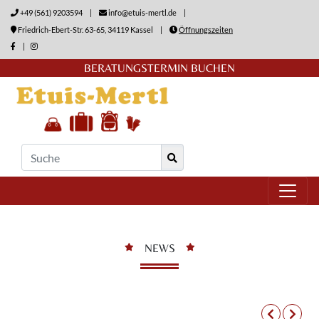
+49 (561) 9203594
|
info@etuis-mertl.de
|
Friedrich-Ebert-Str. 63-65, 34119 Kassel
|
Öffnungszeiten
|
BERATUNGSTERMIN BUCHEN
NEWS