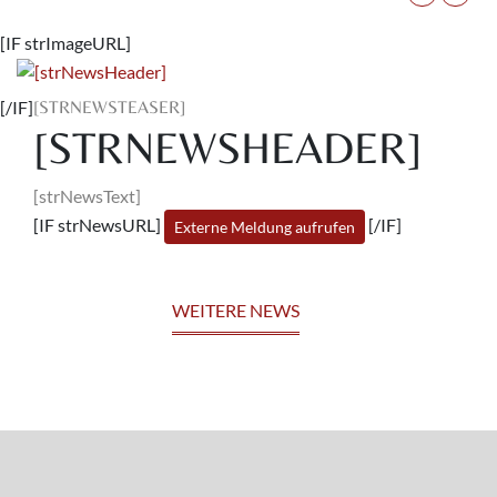
[IF strImageURL]
[/IF]
[STRNEWSTEASER]
[STRNEWSHEADER]
[strNewsText]
[IF strNewsURL]
[/IF]
Externe Meldung aufrufen
WEITERE NEWS